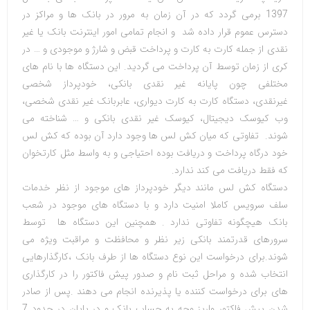
1397 برمی گردد که در آن زمان به مرور در بانک ها و مراکز در
دسترس عموم قرار داده شد و انجام تمامی امور اینترنت بانک یا غیر
نقدی از جمله کارت به کارت و پرداخت قبض و شارژ و موجودی و … در
کری از زمان توسط آن پرداخت می گردید. این دستگاه ها با نام های
مختلفی چون پایانه غیر نقدی بانکی، خودپرداز شخصی
غیرنقدی، دستگاه کارت به کارت دیواری، عابربانک غیر نقدی شخصی،
وب کیوسک دیجیتال، کیوسک غیر نقدی بانکی و … شناخته می
شوند. تفاوتی که میان کش لس ها وجود دارد آن بوده که کش لس
خود درگاه پرداخت و دریافت بوده احتیاجی و به واسط مثل کارتخوان
که فقط دریافت می کند ندارد
.
دستگاه کش لس مانند دیگر خودپرداز های موجود از نظر خدمات
سلف سرویس کاملا امنیت دارد و با دستگاه های موجود در شعب
بانک هیچگونه تفاوتی ندارد . همچنین این دستگاه ها توسط
سرورهای قدرتمند بانکی زیر نظر و محافظت و مراقبت ویژه می
شوند.برای درخواست این نوع دستگاه ها از طرف بانک ،کارگذارهایی
انتخاب شده و مراحل ثبت نام و صدور پیش فاکتور را در کارگذاری
های برای درخواست کننده یا پذیرنده انجام می دهند
.
پس از صادر
شدن پیش فاکتور واریز وجه به حساب بانک و در پایان در حدود 7